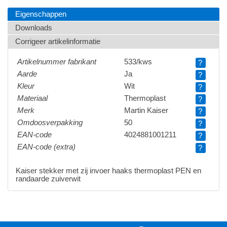
Eigenschappen
Downloads
Corrigeer artikelinformatie
Artikelnummer fabrikant
533/kws
?
Aarde
Ja
?
Kleur
Wit
?
Materiaal
Thermoplast
?
Merk
Martin Kaiser
?
Omdoosverpakking
50
?
EAN-code
4024881001211
?
EAN-code (extra)
?
Kaiser stekker met zij invoer haaks thermoplast PEN en
randaarde zuiverwit