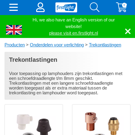
0
Hi, we also have an English version of our
website!
please visit en.firstlight.nl
Producten
>
Onderdelen voor verlichting
>
Trekontlastingen
Trekontlastingen
Voor toepassing op lamphouders zijn trekontlastingen met
een schroefdraadlengte t/m 8mm geschikt.
Trekontlastingen met een langere schroefdraadlengte
worden toegepast als er extra materiaal tussen de
trekontlasting en lamphouder word toegepast.