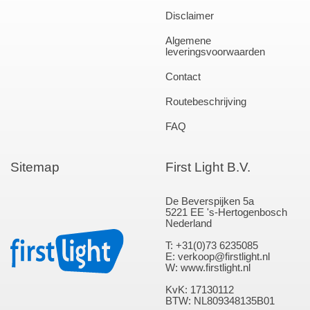
Disclaimer
Algemene
leveringsvoorwaarden
Contact
Routebeschrijving
FAQ
Sitemap
First Light B.V.
De Beverspijken 5a
5221 EE 's-Hertogenbosch
Nederland
T: +31(0)73 6235085
E: verkoop@firstlight.nl
W: www.firstlight.nl
KvK: 17130112
BTW: NL809348135B01