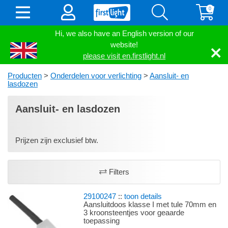
0
Hi, we also have an English version of our
website!
please visit en.firstlight.nl
Producten
>
Onderdelen voor verlichting
>
Aansluit- en
lasdozen
Aansluit- en lasdozen
Prijzen zijn exclusief btw.
Filters
29100247
::
toon details
Aansluitdoos klasse I met tule 70mm en
3 kroonsteentjes voor geaarde
toepassing