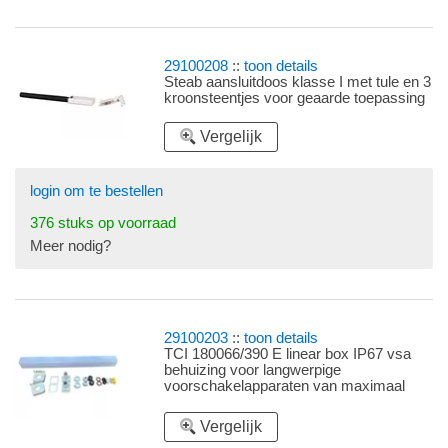
29100208
::
toon details
Steab aansluitdoos klasse I met tule en 3
kroonsteentjes voor geaarde toepassing
Vergelijk
login om te bestellen
376 stuks op voorraad
Meer nodig?
29100203
::
toon details
TCI 180066/390 E linear box IP67 vsa
behuizing voor langwerpige
voorschakelapparaten van maximaal
360x31x31mm (lxbxh)
Vergelijk