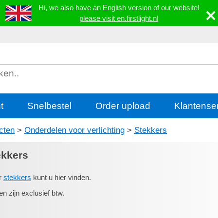
Hi, we also have an English version of our website!
please visit en.firstlight.nl
t
Snelbestel
Order upload
Klantense
cten
>
Onderdelen voor verlichting
>
Stekkers
ekkers
r
stekkers
kunt u hier vinden.
en zijn exclusief btw.