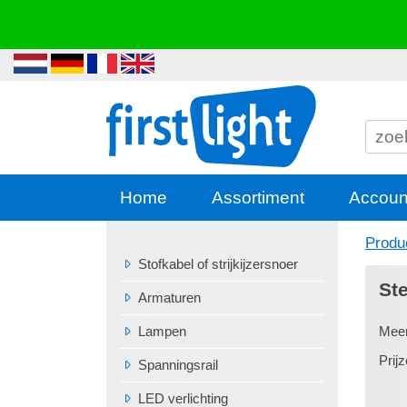
Home
Assortiment
Accoun
Produ
Stofkabel of strijkijzersnoer
St
Armaturen
Lampen
Mee
Prijz
Spanningsrail
LED verlichting