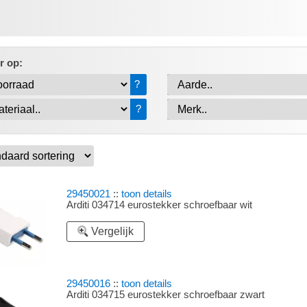
er op:
?
?
29450021
::
toon details
Arditi 034714 eurostekker schroefbaar wit
Vergelijk
29450016
::
toon details
Arditi 034715 eurostekker schroefbaar zwart