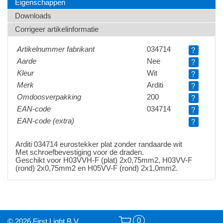
Eigenschappen
Downloads
Corrigeer artikelinformatie
Artikelnummer fabrikant
034714
?
Aarde
Nee
?
Kleur
Wit
?
Merk
Arditi
?
Omdoosverpakking
200
?
EAN-code
034714
?
EAN-code (extra)
?
Arditi 034714 eurostekker plat zonder randaarde wit
Met schroefbevestiging voor de draden.
Geschikt voor H03VVH-F (plat) 2x0,75mm2, H03VV-F
(rond) 2x0,75mm2 en H05VV-F (rond) 2x1,0mm2.
0
© 2026 First Light B.V.