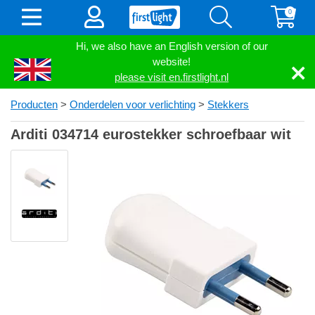
0
Hi, we also have an English version of our
website!
please visit en.firstlight.nl
Producten
>
Onderdelen voor verlichting
>
Stekkers
Arditi 034714 eurostekker schroefbaar wit