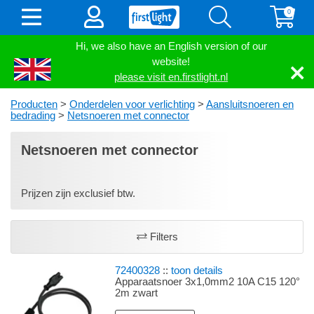
0
Hi, we also have an English version of our
website!
please visit en.firstlight.nl
Producten
>
Onderdelen voor verlichting
>
Aansluitsnoeren en
bedrading
>
Netsnoeren met connector
Netsnoeren met connector
Prijzen zijn exclusief btw.
Filters
72400328
::
toon details
Apparaatsnoer 3x1,0mm2 10A C15 120°
2m zwart