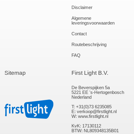
Disclaimer
Algemene
leveringsvoorwaarden
Contact
Routebeschrijving
FAQ
Sitemap
First Light B.V.
De Beverspijken 5a
5221 EE 's-Hertogenbosch
Nederland
T: +31(0)73 6235085
E: verkoop@firstlight.nl
W: www.firstlight.nl
KvK: 17130112
BTW: NL809348135B01