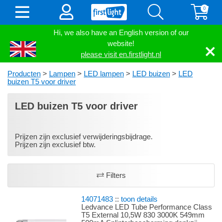
0
Hi, we also have an English version of our
website!
please visit en.firstlight.nl
Producten
>
Lampen
>
LED lampen
>
LED buizen
>
LED
buizen T5 voor driver
LED buizen T5 voor driver
Prijzen zijn exclusief verwijderingsbijdrage.
Prijzen zijn exclusief btw.
Filters
14071483
::
toon details
Ledvance LED Tube Performance Class
T5 External 10,5W 830 3000K 549mm