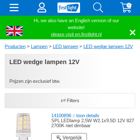
0
Hi, we also have an English version of our
website!
please visit en.firstlight.nl
Producten
>
Lampen
>
LED lampen
>
LED wedge lampen 12V
LED wedge lampen 12V
Prijzen zijn exclusief btw.
Filters
14100896
::
toon details
SPL LEDlamp 2,5W W2.1x9.5D 12V 827
2700K niet dimbaar
Vergelijk