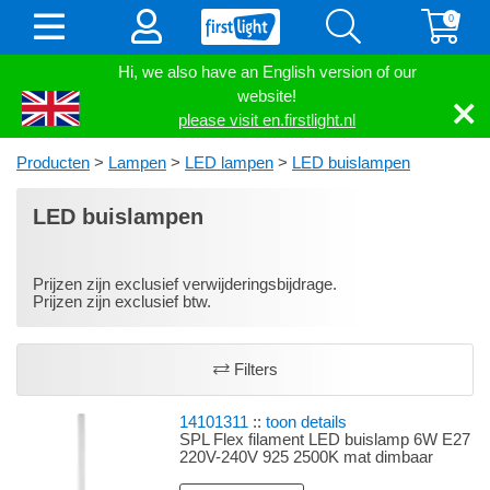
0
Hi, we also have an English version of our
website!
please visit en.firstlight.nl
Producten
>
Lampen
>
LED lampen
>
LED buislampen
LED buislampen
Prijzen zijn exclusief verwijderingsbijdrage.
Prijzen zijn exclusief btw.
Filters
14101311
::
toon details
SPL Flex filament LED buislamp 6W E27
220V-240V 925 2500K mat dimbaar