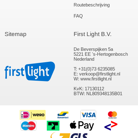
Routebeschrijving
FAQ
Sitemap
First Light B.V.
De Beverspijken 5a
5221 EE 's-Hertogenbosch
Nederland
T: +31(0)73 6235085
E: verkoop@firstlight.nl
W: www.firstlight.nl
KvK: 17130112
BTW: NL809348135B01