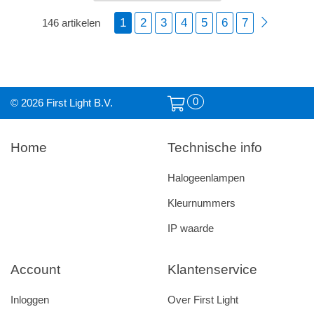
1
2
3
4
5
6
7
146 artikelen
0
© 2026 First Light B.V.
Home
Technische info
Halogeenlampen
Kleurnummers
IP waarde
Account
Klantenservice
Inloggen
Over First Light