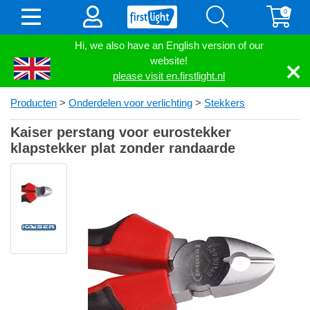
0
Hi, we also have an English version of our
website!
please visit en.firstlight.nl
Producten
>
Onderdelen voor verlichting
>
Stekkers
Kaiser perstang voor eurostekker
klapstekker plat zonder randaarde