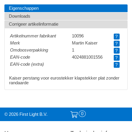
Eigenschappen
Downloads
Corrigeer artikelinformatie
Artikelnummer fabrikant
10096
?
Merk
Martin Kaiser
?
Omdoosverpakking
1
?
EAN-code
4024881001556
?
EAN-code (extra)
?
Kaiser perstang voor eurostekker klapstekker plat zonder
randaarde
0
© 2026 First Light B.V.