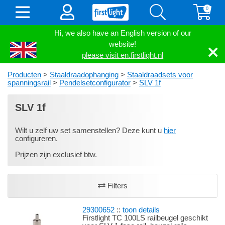
0
Hi, we also have an English version of our
website!
please visit en.firstlight.nl
Producten
>
Staaldraadophanging
>
Staaldraadsets voor
spanningsrail
>
Pendelsetconfigurator
>
SLV 1f
SLV 1f
Wilt u zelf uw set samenstellen? Deze kunt u
hier
configureren.
Prijzen zijn exclusief btw.
Filters
29300652
::
toon details
Firstlight TC 100LS railbeugel geschikt