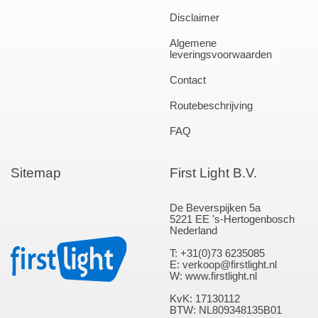
Disclaimer
Algemene
leveringsvoorwaarden
Contact
Routebeschrijving
FAQ
Sitemap
First Light B.V.
De Beverspijken 5a
5221 EE 's-Hertogenbosch
Nederland
T: +31(0)73 6235085
E: verkoop@firstlight.nl
W: www.firstlight.nl
KvK: 17130112
BTW: NL809348135B01