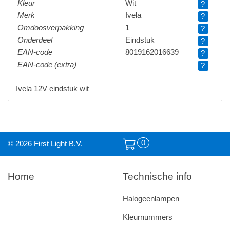
Kleur
Wit
?
Merk
Ivela
?
Omdoosverpakking
1
?
Onderdeel
Eindstuk
?
EAN-code
8019162016639
?
EAN-code (extra)
?
Ivela 12V eindstuk wit
0
© 2026 First Light B.V.
Home
Technische info
Halogeenlampen
Kleurnummers