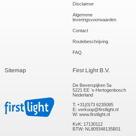
Disclaimer
Algemene
leveringsvoorwaarden
Contact
Routebeschrijving
FAQ
Sitemap
First Light B.V.
De Beverspijken 5a
5221 EE 's-Hertogenbosch
Nederland
T: +31(0)73 6235085
E: verkoop@firstlight.nl
W: www.firstlight.nl
KvK: 17130112
BTW: NL809348135B01