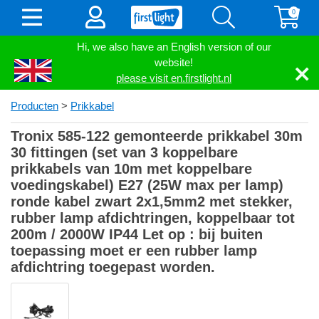
0
Hi, we also have an English version of our
website!
please visit en.firstlight.nl
Producten
>
Prikkabel
Tronix 585-122 gemonteerde prikkabel 30m
30 fittingen (set van 3 koppelbare
prikkabels van 10m met koppelbare
voedingskabel) E27 (25W max per lamp)
ronde kabel zwart 2x1,5mm2 met stekker,
rubber lamp afdichtringen, koppelbaar tot
200m / 2000W IP44 Let op : bij buiten
toepassing moet er een rubber lamp
afdichtring toegepast worden.