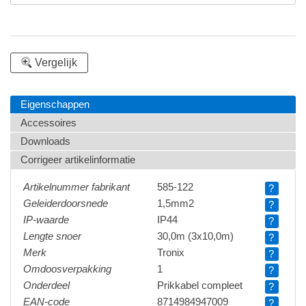
Vergelijk
Eigenschappen
Accessoires
Downloads
Corrigeer artikelinformatie
Artikelnummer fabrikant
585-122
?
Geleiderdoorsnede
1,5mm2
?
IP-waarde
IP44
?
Lengte snoer
30,0m (3x10,0m)
?
Merk
Tronix
?
Omdoosverpakking
1
?
Onderdeel
Prikkabel compleet
?
EAN-code
8714984947009
?