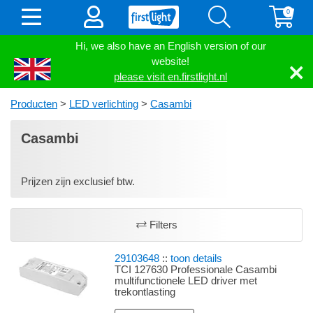
0
Hi, we also have an English version of our
website!
please visit en.firstlight.nl
Producten
>
LED verlichting
>
Casambi
Casambi
Prijzen zijn exclusief btw.
Filters
29103648
::
toon details
TCI 127630 Professionale Casambi
multifunctionele LED driver met
trekontlasting