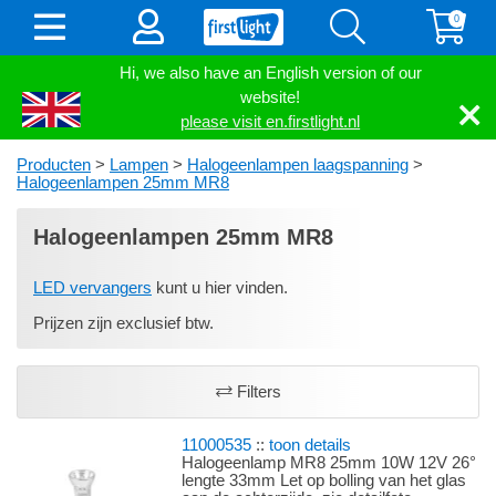
0
Hi, we also have an English version of our
website!
please visit en.firstlight.nl
Producten
>
Lampen
>
Halogeenlampen laagspanning
>
Halogeenlampen 25mm MR8
Halogeenlampen 25mm MR8
LED vervangers
kunt u hier vinden.
Prijzen zijn exclusief btw.
Filters
11000535
::
toon details
Halogeenlamp MR8 25mm 10W 12V 26°
lengte 33mm Let op bolling van het glas