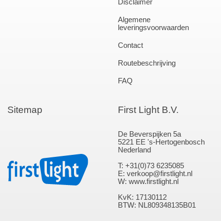
Disclaimer
Algemene
leveringsvoorwaarden
Contact
Routebeschrijving
FAQ
Sitemap
First Light B.V.
De Beverspijken 5a
5221 EE 's-Hertogenbosch
Nederland
T: +31(0)73 6235085
E: verkoop@firstlight.nl
W: www.firstlight.nl
KvK: 17130112
BTW: NL809348135B01