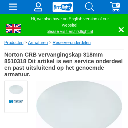
0
Hi, we also have an English version of our
website!
please visit en.firstlight.nl
Producten
>
Armaturen
>
Reserve-onderdelen
Norton CRB vervangingskap 318mm
8510318 Dit artikel is een service onderdeel
en past uitsluitend op het genoemde
armatuur.