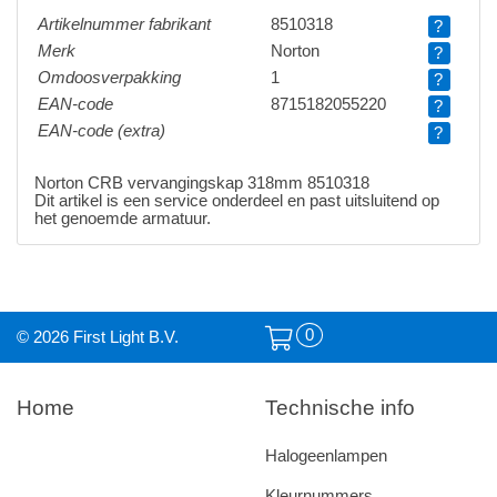
Artikelnummer fabrikant
8510318
?
Merk
Norton
?
Omdoosverpakking
1
?
EAN-code
8715182055220
?
EAN-code (extra)
?
Norton CRB vervangingskap 318mm 8510318
Dit artikel is een service onderdeel en past uitsluitend op
het genoemde armatuur.
0
© 2026 First Light B.V.
Home
Technische info
Halogeenlampen
Kleurnummers