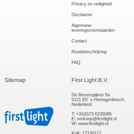
Privacy en veiligheid
Disclaimer
Algemene
leveringsvoorwaarden
Contact
Routebeschrijving
FAQ
Sitemap
First Light B.V.
De Beverspijken 5a
5221 EE 's-Hertogenbosch
Nederland
T: +31(0)73 6235085
E: verkoop@firstlight.nl
W: www.firstlight.nl
KvK: 17130112