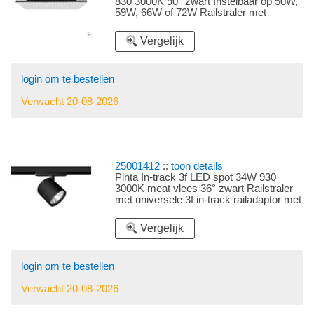
830 3000K 90° zwart Instelbaar op 50W,
59W, 66W of 72W Railstraler met
universele 3f railadaptor met LEDdriver
en reflector 90°
Vergelijk
login om te bestellen
Verwacht 20-08-2026
25001412
::
toon details
Pinta In-track 3f LED spot 34W 930
3000K meat vlees 36° zwart Railstraler
met universele 3f in-track railadaptor met
LEDdriver en reflector 36°
Vergelijk
login om te bestellen
Verwacht 20-08-2026