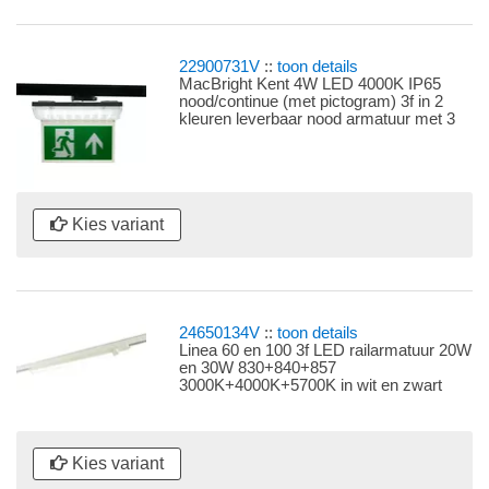
22900731V
::
toon details
MacBright Kent 4W LED 4000K IP65
nood/continue (met pictogram) 3f in 2
kleuren leverbaar nood armatuur met 3
fase universele railadaptor
Kies variant
24650134V
::
toon details
Linea 60 en 100 3f LED railarmatuur 20W
en 30W 830+840+857
3000K+4000K+5700K in wit en zwart
leverbaar Armatuur met universele 3f
railadaptor voor 3 fase spanningsrail,
lichtkleur instelbaar met dipswitch
Kies variant