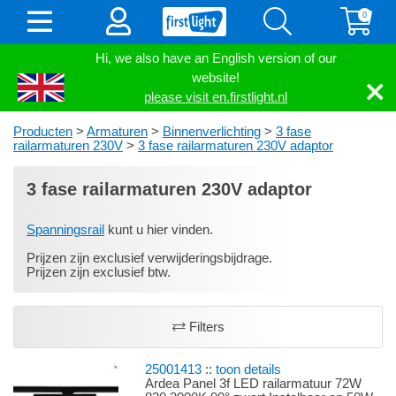
0
Hi, we also have an English version of our
website!
please visit en.firstlight.nl
Producten
>
Armaturen
>
Binnenverlichting
>
3 fase
railarmaturen 230V
>
3 fase railarmaturen 230V adaptor
3 fase railarmaturen 230V adaptor
Spanningsrail
kunt u hier vinden.
Prijzen zijn exclusief verwijderingsbijdrage.
Prijzen zijn exclusief btw.
Filters
25001413
::
toon details
Ardea Panel 3f LED railarmatuur 72W