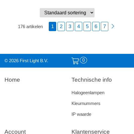
1
2
3
4
5
6
7
176 artikelen
0
© 2026 First Light B.V.
Home
Technische info
Halogeenlampen
Kleurnummers
IP waarde
Account
Klantenservice