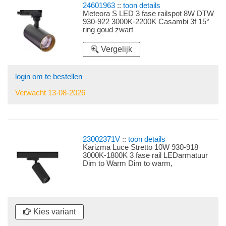
24601963
::
toon details
Meteora S LED 3 fase railspot 8W DTW
930-922 3000K-2200K Casambi 3f 15°
ring goud zwart
Vergelijk
login om te bestellen
Verwacht 13-08-2026
23002371V
::
toon details
Karizma Luce Stretto 10W 930-918
3000K-1800K 3 fase rail LEDarmatuur
Dim to Warm Dim to warm,
kleurtemperatuur verschuift van warmwit
(3000K) naar zeer warmwit (1800K) bij
volledig dimmen Railstraler met
universele 3f railadaptor
Kies variant