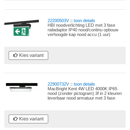
22200503V
::
toon details
HBI noodverlichting LED met 3 fase
railadaptor IP40 nood/continu opbouw
verhoogde kap nood accu (1 uur)
leverbaar in diverse uitvoeringen nood
armatuur met 3 fase universele
railadaptor
Kies variant
22900732V
::
toon details
MacBright Kent 4W LED 4000K IP65
nood (zonder pictogram) 3f in 2 kleuren
leverbaar nood armatuur met 3 fase
universele railadaptor
Kies variant