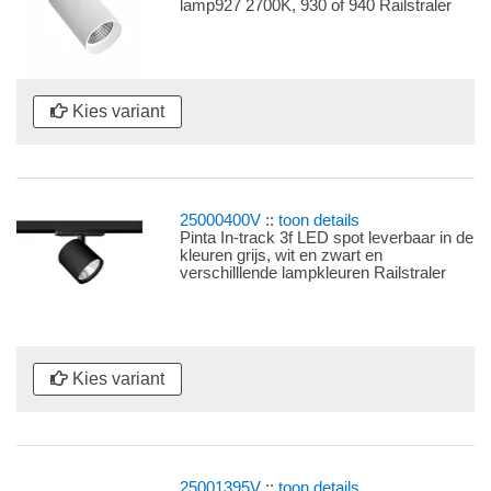
lamp927 2700K, 930 of 940 Railstraler
met universele 3f railadaptor en
geïntegreerde dimbare LEDdriver
Kies variant
25000400V
::
toon details
Pinta In-track 3f LED spot leverbaar in de
kleuren grijs, wit en zwart en
verschilllende lampkleuren Railstraler
met universele 3f in-track railadaptor met
LEDdriver Ook in High Efficiency
uitvoeringen
Kies variant
25001395V
::
toon details