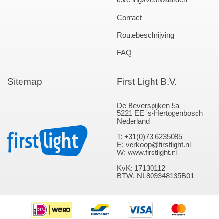
leveringsvoorwaarden
Contact
Routebeschrijving
FAQ
Sitemap
First Light B.V.
De Beverspijken 5a
5221 EE 's-Hertogenbosch
Nederland
T: +31(0)73 6235085
E: verkoop@firstlight.nl
W: www.firstlight.nl
KvK: 17130112
BTW: NL809348135B01