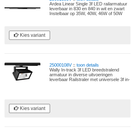
Ardea Linear Single 3f LED railarmatuur
leverbaar in 830 en 840 in wit en zwart
Instelbaar op 35W, 40W, 46W of 50W
Railstraler met universele 3f railadaptor
met LEDdriver en reflector 30°
Kies variant
25000108V
::
toon details
Wally In-track 3f LED breedstralend
armatuur in diverse uitvoeringen
leverbaar Railstraler met universele 3f in-
track railadaptor met LEDdriver en
reflector 63° x 95°
Kies variant